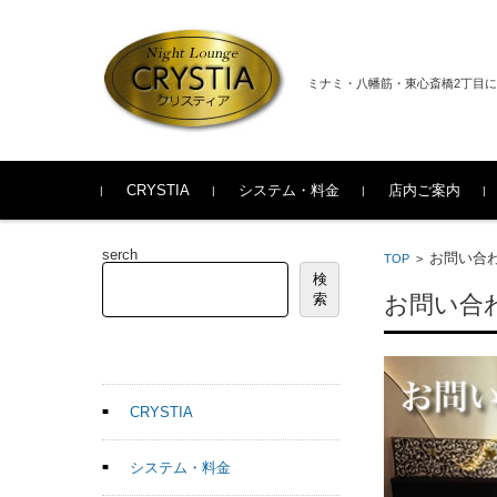
ミナミ・八幡筋・東心斎橋2丁目
コンテンツに移動
CRYSTIA
システム・料金
店内ご案内
serch
お問い合
TOP
>
検
索
お問い合
CRYSTIA
システム・料金