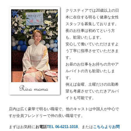
クリスティアでは20歳以上の日
本に在住する明るく健康な女性
スタッフを募集しております。
夜のお仕事は初めてという方
も、歓迎いたします。
安心して働いていただけますよ
う丁寧に指導させていただきま
す。
お昼のお仕事をお持ちの方やア
ルバイトの方も歓迎いたしま
す。
例えば金曜、土曜だけの出勤希
望も考慮させていただきアルバ
イトも可能です。
店内は広く豪華で明るい職場で、他のキャストは中国人が中心で
すが全員フレンドリーで仲の良い職場です。
まずはお気軽に
お電話
TEL 06-6211-1018
、または
こちらよりお問